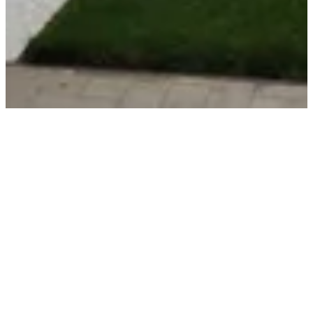
RD K
Rodinný dom
,
Žilina
JAN
2017
,
REALIZÁCIA
RODINNÝ DOM